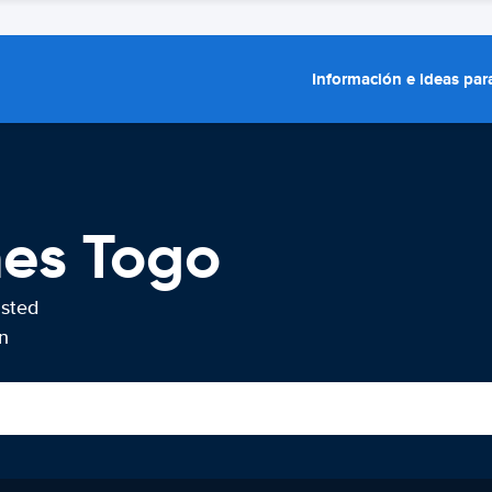
Información e ideas para
hes Togo
usted
n