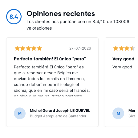
Opiniones recientes
8.4
Los clientes nos puntúan con un 8.4/10 de 108006
valoraciones
27-07-2026
Perfecto también! El único "pero"
Very good
Perfecto también! El único "pero" es
Very good
que al reservar desde Bélgica me
envían todos los emails en flamenco,
cuando deberían permitir elegir el
idioma, que en mi caso sería el francés,
es algo que me ha irritado bastante
puesto que no entendía nada de los
mensajes que me enviaban; por suerte
Michel Gerard Joseph LE GUEVEL
Moni
M
M
no ha hecho falta, al no haber ningún
Budget Aeropuerto de Santander
Sixt 
problema, pero en caso contrario...