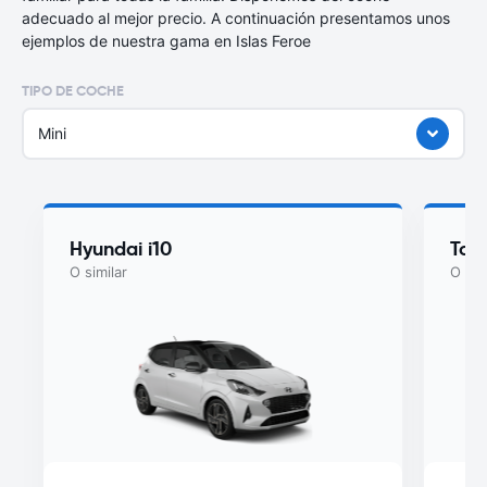
adecuado al mejor precio. A continuación presentamos unos
ejemplos de nuestra gama en Islas Feroe
TIPO DE COCHE
Mini
Hyundai i10
Toy
O similar
O sim