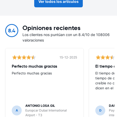
Ver todos los artículos
Opiniones recientes
8.4
Los clientes nos puntúan con un 8.4/10 de 108006
valoraciones
15-12-2025
Perfecto muchas gracias
El tiempo d
Perfecto muchas gracias
El tiempo de 
tiempo de de
creíble no co
dicen en el m
ANTONIO LOSA GIL
DANI
A
Europcar Dubai International
D
Payle
Airport - T3
inter