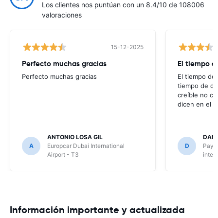
Los clientes nos puntúan con un 8.4/10 de 108006
valoraciones
15-12-2025
Perfecto muchas gracias
El tiempo d
Perfecto muchas gracias
El tiempo de 
tiempo de de
creíble no co
dicen en el m
ANTONIO LOSA GIL
DANI
A
Europcar Dubai International
D
Payle
Airport - T3
inter
Información importante y actualizada