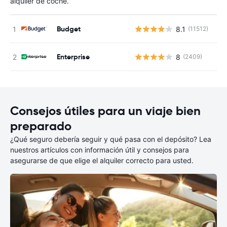
alquiler de coche.
Budget
8.1
(11512)
N
Enterprise
8
(2409)
N
Consejos útiles para un viaje bien
preparado
¿Qué seguro debería seguir y qué pasa con el depósito? Lea
nuestros artículos con información útil y consejos para
asegurarse de que elige el alquiler correcto para usted.