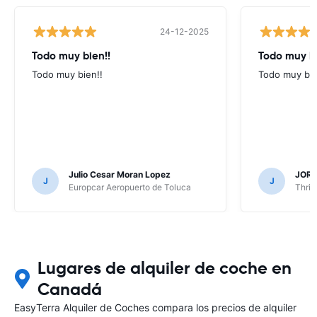
24-12-2025
Todo muy bien!!
Todo muy b
Todo muy bien!!
Todo muy bi
Julio Cesar Moran Lopez
JORG
J
J
Europcar Aeropuerto de Toluca
Thrif
Lugares de alquiler de coche en
Canadá
EasyTerra Alquiler de Coches compara los precios de alquiler