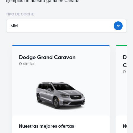
ejemplos de nuestra gama en Canadá
TIPO DE COCHE
Mini
Dodge Grand Caravan
Dod
O similar
Car
O sim
Nuestras mejores ofertas
Nues