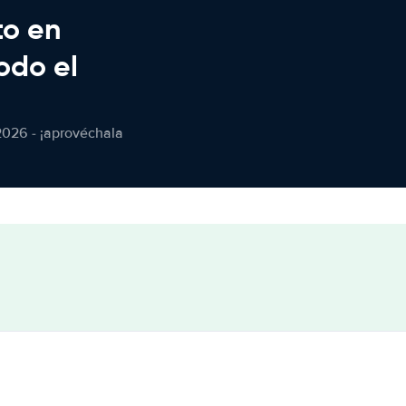
to en
odo el
2026 - ¡aprovéchala