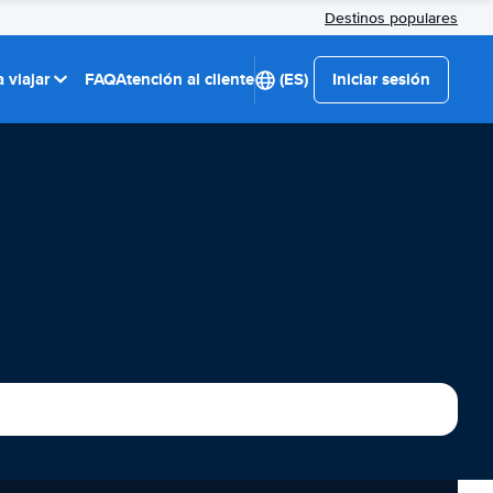
Destinos populares
 viajar
FAQ
Atención al cliente
(ES)
Iniciar sesión
n