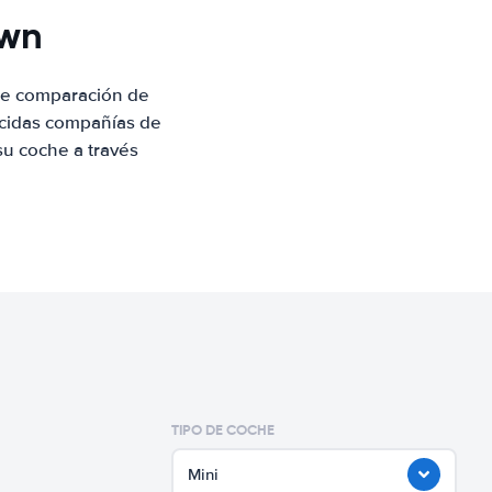
own
de comparación de
ocidas compañías de
su coche a través
TIPO DE COCHE
Mini