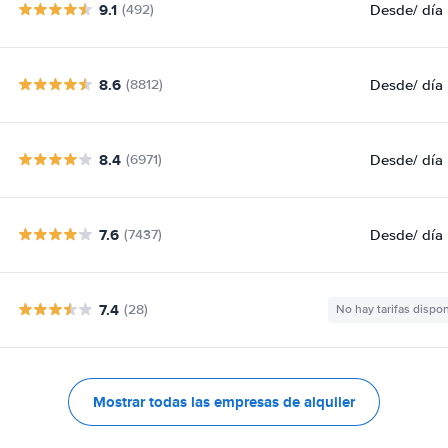
9.1
Desde
/ día
(492)
8.6
Desde
/ día
(8812)
8.4
Desde
/ día
(6971)
7.6
Desde
/ día
(7437)
7.4
(28)
No hay tarifas dispo
Mostrar todas las empresas de alquiler