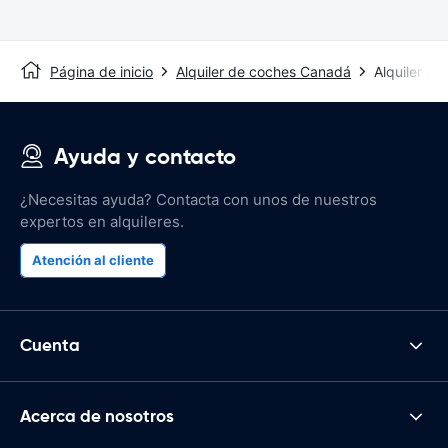
Página de inicio
Alquiler de coches Canadá
Alquiler d
Ayuda y contacto
¿Necesitas ayuda? Contacta con unos de nuestros
expertos en alquileres.
Atención al cliente
Cuenta
Acerca de nosotros