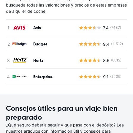
búsqueda todas las valoraciones y precios de estas empresas
de alquiler de coche.
Avis
7.4
(7437)
N
Budget
9.4
(11512)
N
Hertz
8.6
(8812)
N
Enterprise
9.1
(2409)
N
Consejos útiles para un viaje bien
preparado
¿Qué seguro debería seguir y qué pasa con el depósito? Lea
nuestros artículos con información útil y consejos para