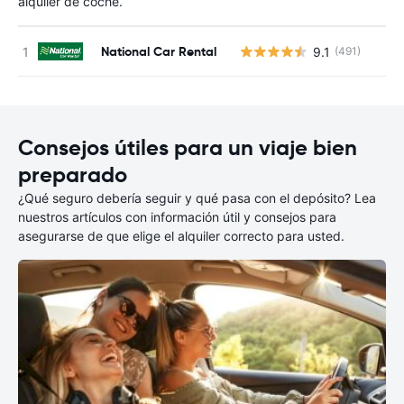
alquiler de coche.
National Car Rental
9.1
(491)
N
Consejos útiles para un viaje bien
preparado
¿Qué seguro debería seguir y qué pasa con el depósito? Lea
nuestros artículos con información útil y consejos para
asegurarse de que elige el alquiler correcto para usted.