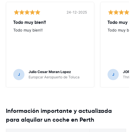
24-12-2025
Todo muy bien!!
Todo muy b
Todo muy bien!!
Todo muy bi
Julio Cesar Moran Lopez
JORG
J
J
Europcar Aeropuerto de Toluca
Thrif
Información importante y actualizada
para alquilar un coche en Perth