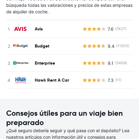
búsqueda todas las valoraciones y precios de estas empresas
de alquiler de coche.
Avis
7.6
(7427)
N
Budget
9.4
(11503)
N
Enterprise
9.1
(2406)
N
Hawk Rent A Car
7.3
(11)
N
Consejos útiles para un viaje bien
preparado
¿Qué seguro debería seguir y qué pasa con el depósito? Lea
nuestros artículos con información útil y consejos para