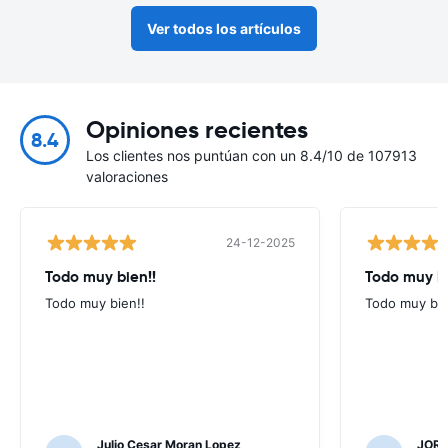
Ver todos los artículos
Opiniones recientes
8.4
Los clientes nos puntúan con un 8.4/10 de 107913
valoraciones
24-12-2025
Todo muy bien!!
Todo muy b
Todo muy bien!!
Todo muy bi
Julio Cesar Moran Lopez
JORG