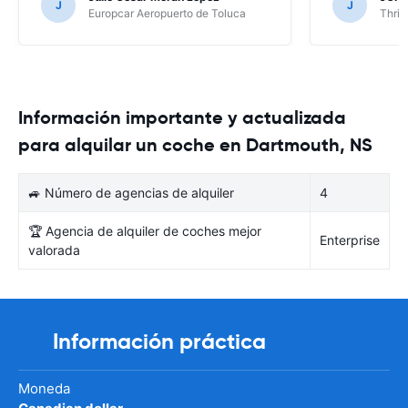
J
J
Europcar Aeropuerto de Toluca
Thrif
Información importante y actualizada
para alquilar un coche en Dartmouth, NS
🚙 Número de agencias de alquiler
4
🏆 Agencia de alquiler de coches mejor
Enterprise
valorada
Información práctica
Moneda