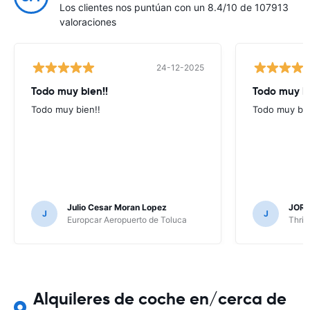
Los clientes nos puntúan con un 8.4/10 de 107913
valoraciones
24-12-2025
Todo muy bien!!
Todo muy b
Todo muy bien!!
Todo muy bi
Julio Cesar Moran Lopez
JORG
J
J
Europcar Aeropuerto de Toluca
Thrif
Alquileres de coche en/cerca de