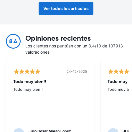
Ver todos los artículos
Opiniones recientes
8.4
Los clientes nos puntúan con un 8.4/10 de 107913
valoraciones
24-12-2025
Todo muy bien!!
Todo muy b
Todo muy bien!!
Todo muy bi
Julio Cesar Moran Lopez
JORG