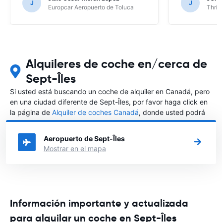
J
J
Europcar Aeropuerto de Toluca
Thrif
Alquileres de coche en/cerca de
Sept-Îles
Si usted está buscando un coche de alquiler en Canadá, pero
en una ciudad diferente de Sept-Îles, por favor haga click en
la página de
Alquiler de coches Canadá
, donde usted podrá
elegir en qué ciudad de Canadá desea alquilar un coche.
Aeropuerto de Sept-Îles
Mostrar en el mapa
Información importante y actualizada
para alquilar un coche en Sept-Îles