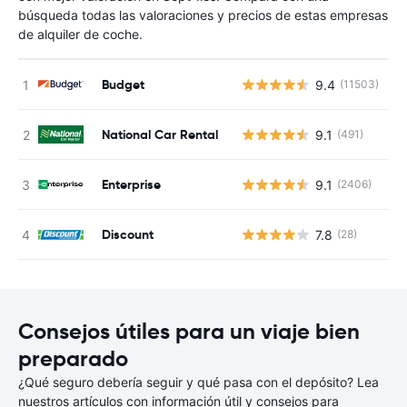
búsqueda todas las valoraciones y precios de estas empresas
de alquiler de coche.
Budget
9.4
(11503)
N
National Car Rental
9.1
(491)
N
Enterprise
9.1
(2406)
N
Discount
7.8
(28)
N
Consejos útiles para un viaje bien
preparado
¿Qué seguro debería seguir y qué pasa con el depósito? Lea
nuestros artículos con información útil y consejos para