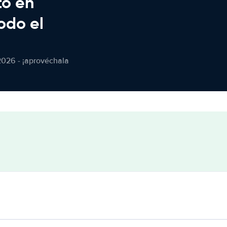
to en
odo el
2026 - ¡aprovéchala