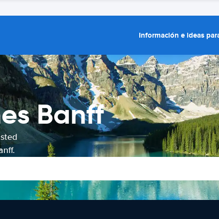
Información e ideas para
hes Banff
usted
nff.