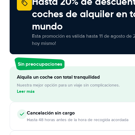
Hasta 20% de descuen
coches de alquiler en t
mundo
Esta promoción es válida hasta 11 de agosto de 
hoy mismo!
Sin preocupaciones
Alquila un coche con total tranquilidad
Nuestra mejor opción para un viaje sin complicaciones.
Leer más
Cancelación
sin cargo
Hasta 48 horas antes de la hora de recogida acordada