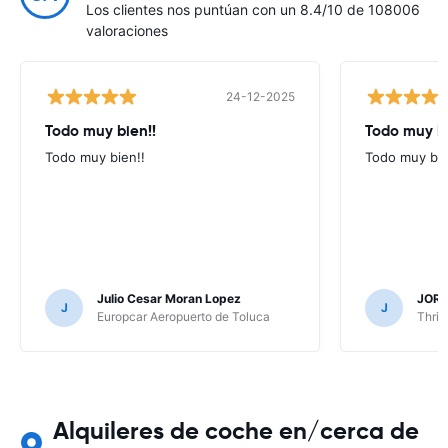
Los clientes nos puntúan con un 8.4/10 de 108006
valoraciones
24-12-2025
Todo muy bien!!
Todo muy b
Todo muy bien!!
Todo muy bi
Julio Cesar Moran Lopez
JORG
J
J
Europcar Aeropuerto de Toluca
Thrif
Alquileres de coche en/cerca de