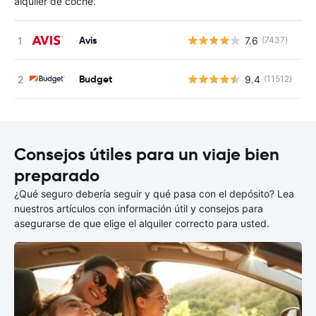
alquiler de coche.
Avis
7.6
(7437)
N
Budget
9.4
(11512)
N
Consejos útiles para un viaje bien
preparado
¿Qué seguro debería seguir y qué pasa con el depósito? Lea
nuestros artículos con información útil y consejos para
asegurarse de que elige el alquiler correcto para usted.