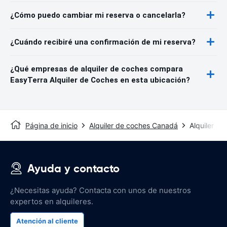
¿Cómo puedo cambiar mi reserva o cancelarla?
¿Cuándo recibiré una confirmación de mi reserva?
¿Qué empresas de alquiler de coches compara
EasyTerra Alquiler de Coches en esta ubicación?
Página de inicio
Alquiler de coches Canadá
Alquiler d
Ayuda y contacto
¿Necesitas ayuda? Contacta con unos de nuestros
expertos en alquileres.
Atención al cliente