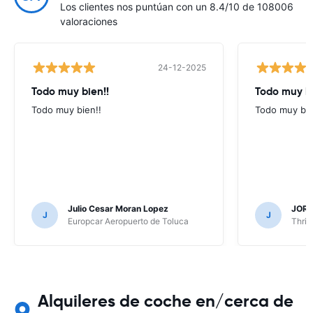
Los clientes nos puntúan con un 8.4/10 de 108006
valoraciones
24-12-2025
Todo muy bien!!
Todo muy b
Todo muy bien!!
Todo muy bi
Julio Cesar Moran Lopez
JORG
J
J
Europcar Aeropuerto de Toluca
Thrif
Alquileres de coche en/cerca de