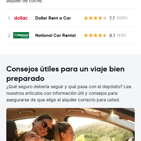
alquiler de coche.
Dollar Rent a Car
7.7
(5291)
N
National Car Rental
9.1
(492)
N
Consejos útiles para un viaje bien
preparado
¿Qué seguro debería seguir y qué pasa con el depósito? Lea
nuestros artículos con información útil y consejos para
asegurarse de que elige el alquiler correcto para usted.