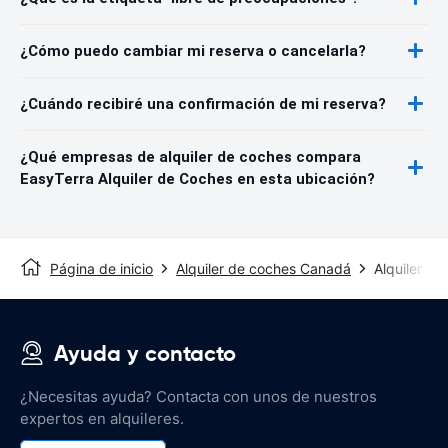
¿Cómo puedo cambiar mi reserva o cancelarla?
¿Cuándo recibiré una confirmación de mi reserva?
¿Qué empresas de alquiler de coches compara
EasyTerra Alquiler de Coches en esta ubicación?
Página de inicio
Alquiler de coches Canadá
Alquiler de
Ayuda y contacto
¿Necesitas ayuda? Contacta con unos de nuestros
expertos en alquileres.