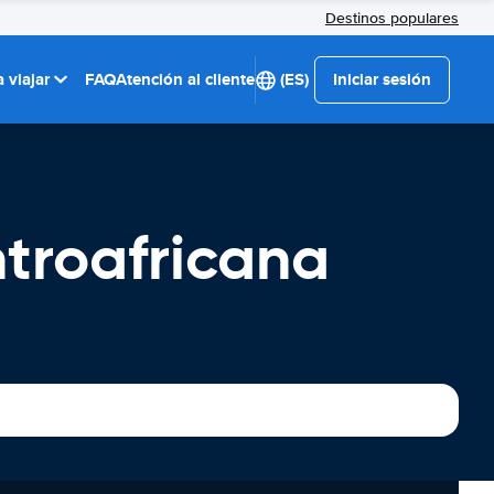
Destinos populares
 viajar
FAQ
Atención al cliente
(ES)
Iniciar sesión
ntroafricana