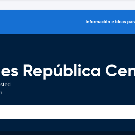
Información e ideas para
hes República Ce
usted
n