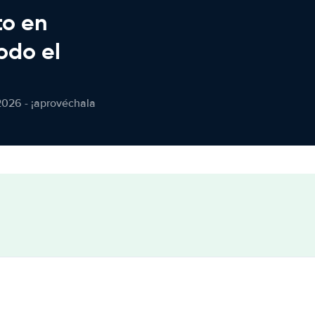
to en
odo el
2026 - ¡aprovéchala