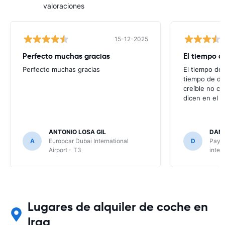
valoraciones
15-12-2025
Perfecto muchas gracias
El tiempo d
Perfecto muchas gracias
El tiempo de 
tiempo de de
creíble no co
dicen en el m
ANTONIO LOSA GIL
DANI
A
Europcar Dubai International
D
Payle
Airport - T3
inter
Lugares de alquiler de coche en
Iraq