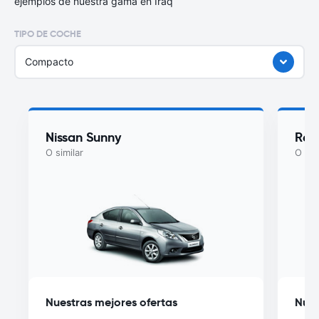
ejemplos de nuestra gama en Iraq
TIPO DE COCHE
Compacto
Nissan Sunny
Ren
O similar
O sim
Nuestras mejores ofertas
Nues