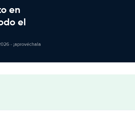
to en
odo el
2026 - ¡aprovéchala