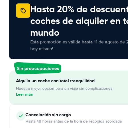
Hasta 20% de descuen
coches de alquiler en t
mundo
Esta promoción es válida hasta 11 de agosto de 
hoy mismo!
Sin preocupaciones
Alquila un coche con total tranquilidad
Nuestra mejor opción para un viaje sin complicaciones.
Leer más
Cancelación
sin cargo
Hasta 48 horas antes de la hora de recogida acordada