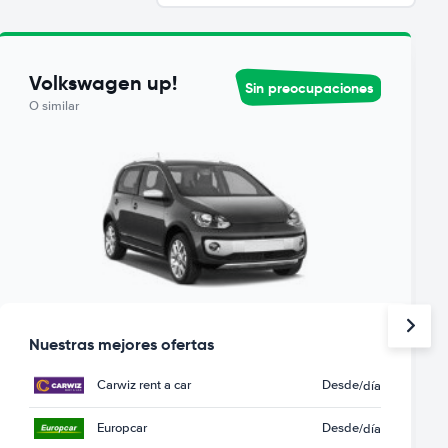
Volkswagen up!
Sin preocupaciones
O similar
Nuestras mejores ofertas
Carwiz rent a car
Desde
/día
Europcar
Desde
/día