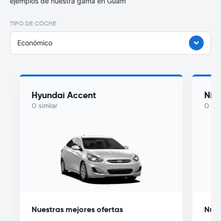
ejemplos de nuestra gama en Guam
TIPO DE COCHE
Económico
Hyundai Accent
Nis
O similar
O sim
Nuestras mejores ofertas
Nues