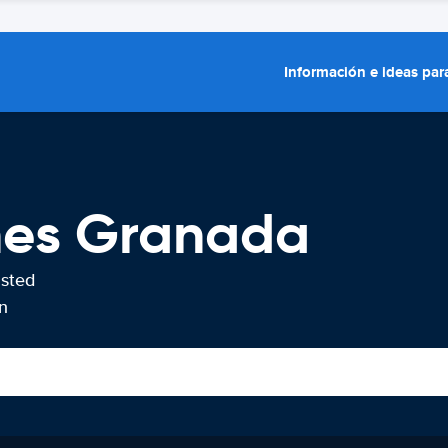
Información e ideas para
ches Granada
usted
n