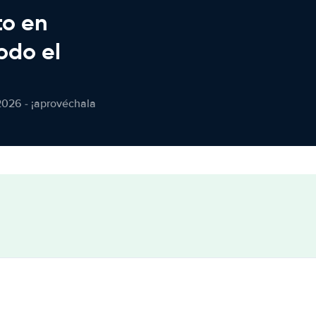
to en
odo el
2026 - ¡aprovéchala