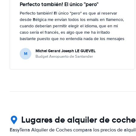
Perfecto también! El único "pero"
Perfecto también! El único "pero" es que al reservar
desde Bélgica me envían todos los emails en flamenco,
cuando deberían permitir elegir el idioma, que en mi
caso sería el francés, es algo que me ha irritado
bastante puesto que no entendía nada de los mensajes
que me enviaban; por suerte no ha hecho falta, al no
Michel Gerard Joseph LE GUEVEL
haber ningún problema, pero en caso contrario...
M
Budget Aeropuerto de Santander
Lugares de alquiler de coche
EasyTerra Alquiler de Coches compara los precios de alquil