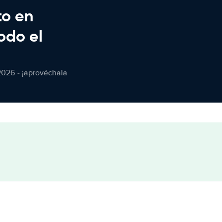
to en
odo el
2026 - ¡aprovéchala