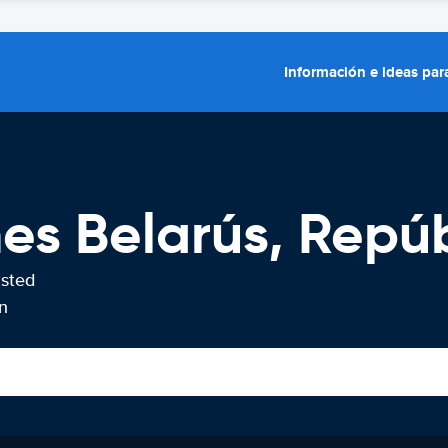
Información e ideas para
hes Belarús, Repú
usted
n