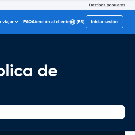
Destinos populares
 viajar
FAQ
Atención al cliente
(ES)
Iniciar sesión
blica de