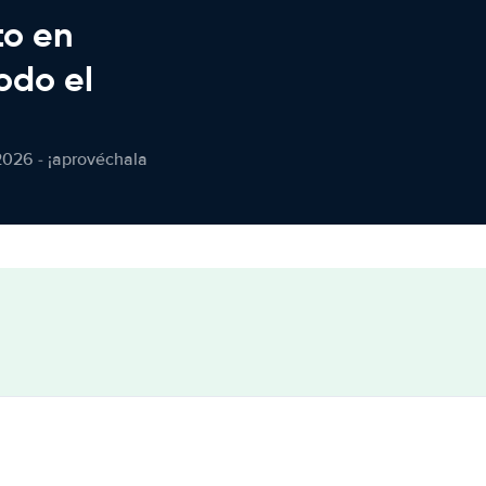
to en
odo el
2026 - ¡aprovéchala