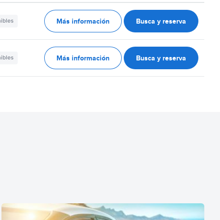
Más información
Busca y reserva
nibles
Más información
Busca y reserva
nibles