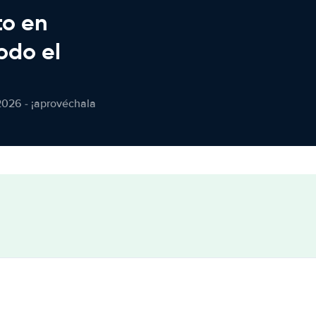
to en
odo el
2026 - ¡aprovéchala