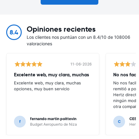
Opiniones recientes
8.4
Los clientes nos puntúan con un 8.4/10 de 108006
valoraciones
11-06-2026
Excelente web, muy clara, muchas
No nos faci
Excelente web, muy clara, muchas
No nos facili
opciones, muy buen servicio
remitió a po
Hertz direct
ningún modo 
otra compañí
fernando martin poittevin
CESA
f
C
Budget Aeropuerto de Niza
Hertz