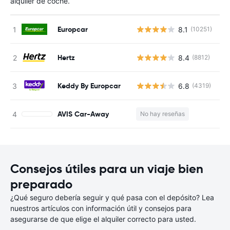
alquiler de coche.
Europcar
8.1
(10251)
N
Hertz
8.4
(8812)
N
Keddy By Europcar
6.8
(4319)
N
AVIS Car-Away
No hay reseñas
N
Consejos útiles para un viaje bien
preparado
¿Qué seguro debería seguir y qué pasa con el depósito? Lea
nuestros artículos con información útil y consejos para
asegurarse de que elige el alquiler correcto para usted.