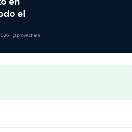
to en
odo el
2026 - ¡aprovéchala