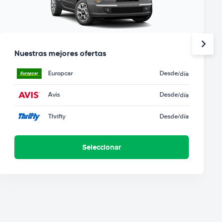
Nuestras mejores ofertas
Europcar
Desde
/día
Avis
Desde
/día
Thrifty
Desde
/día
Seleccionar