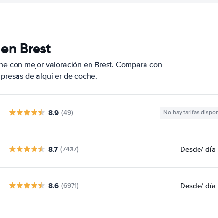
en Brest
he con mejor valoración en Brest. Compara con
presas de alquiler de coche.
8.9
(49)
No hay tarifas dispo
8.7
Desde
/ día
(7437)
8.6
Desde
/ día
(6971)