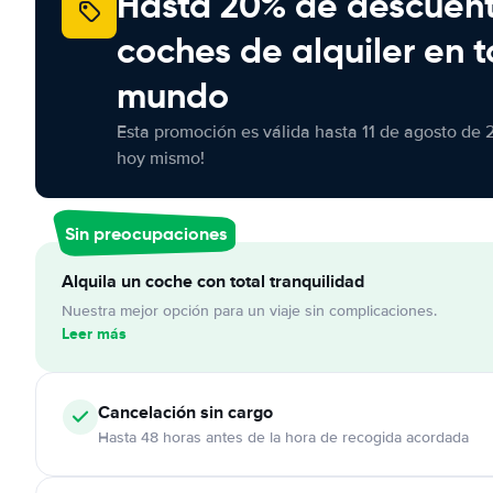
Hasta 20% de descuen
coches de alquiler en t
mundo
Esta promoción es válida hasta 11 de agosto de 
hoy mismo!
Sin preocupaciones
Alquila un coche con total tranquilidad
Nuestra mejor opción para un viaje sin complicaciones.
Leer más
Cancelación
sin cargo
Hasta 48 horas antes de la hora de recogida acordada