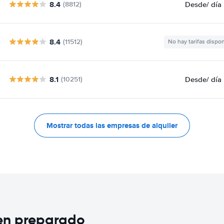
8.4
Desde
/ día
(8812)
8.4
(11512)
No hay tarifas dispo
8.1
Desde
/ día
(10251)
Mostrar todas las empresas de alquiler
ien preparado