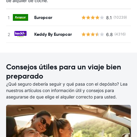
de alquiler de coche.
Europcar
8.1
(10239)
N
Keddy By Europcar
6.8
(4316)
N
Consejos útiles para un viaje bien
preparado
¿Qué seguro debería seguir y qué pasa con el depósito? Lea
nuestros artículos con información útil y consejos para
asegurarse de que elige el alquiler correcto para usted.