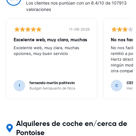
Los clientes nos puntúan con un 8.4/10 de 107913
valoraciones
11-06-2026
Excelente web, muy clara, muchas
No nos faci
Excelente web, muy clara, muchas
No nos facili
opciones, muy buen servicio
remitió a po
Hertz direct
ningún modo 
otra compañí
fernando martin poittevin
CESA
f
C
Budget Aeropuerto de Niza
Hertz
Alquileres de coche en/cerca de
Pontoise