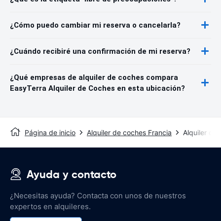
¿Cómo puedo cambiar mi reserva o cancelarla?
¿Cuándo recibiré una confirmación de mi reserva?
¿Qué empresas de alquiler de coches compara
EasyTerra Alquiler de Coches en esta ubicación?
Página de inicio
Alquiler de coches Francia
Alquiler d
Ayuda y contacto
¿Necesitas ayuda? Contacta con unos de nuestros
expertos en alquileres.