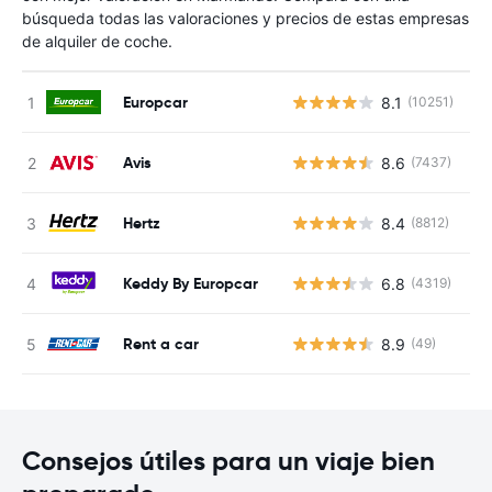
búsqueda todas las valoraciones y precios de estas empresas
de alquiler de coche.
Europcar
8.1
(10251)
N
Avis
8.6
(7437)
N
Hertz
8.4
(8812)
N
Keddy By Europcar
6.8
(4319)
N
Rent a car
8.9
(49)
N
Consejos útiles para un viaje bien