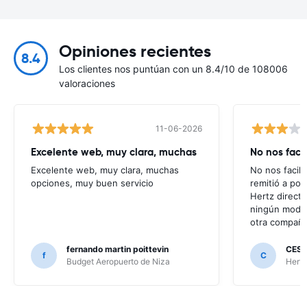
Opiniones recientes
8.4
Los clientes nos puntúan con un 8.4/10 de 108006
valoraciones
11-06-2026
Excelente web, muy clara, muchas
No nos faci
Excelente web, muy clara, muchas
No nos facili
opciones, muy buen servicio
remitió a po
Hertz direct
ningún modo 
otra compañí
fernando martin poittevin
CESA
f
C
Budget Aeropuerto de Niza
Hertz