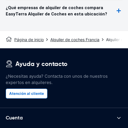
¿Qué empresas de alquiler de coches compara
EasyTerra Alquiler de Coches en esta ubicación?
Página de inicio
Alquiler de coches Francia
Alquiler de
Ayuda y contacto
¿Necesitas ayuda? Contacta con unos de nuestros
expertos en alquileres.
Atención al cliente
Cuenta