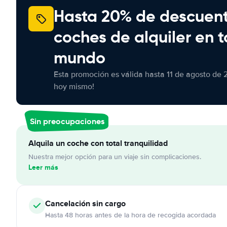
Hasta 20% de descuen
coches de alquiler en t
mundo
Esta promoción es válida hasta 11 de agosto de 
hoy mismo!
Sin preocupaciones
Alquila un coche con total tranquilidad
Nuestra mejor opción para un viaje sin complicaciones.
Leer más
Cancelación
sin cargo
Hasta 48 horas antes de la hora de recogida acordada