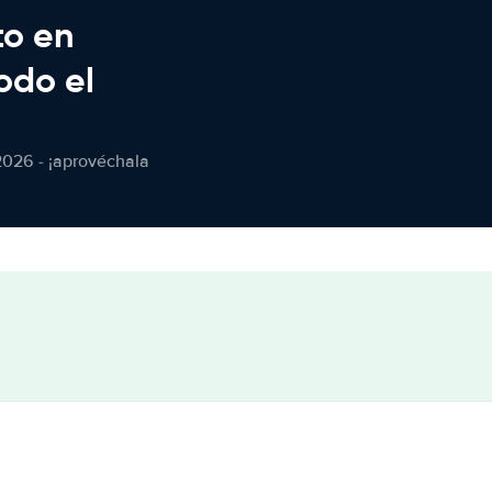
to en
odo el
2026 - ¡aprovéchala