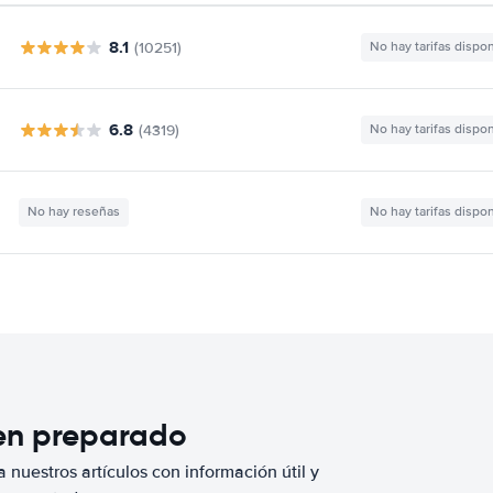
8.1
(10251)
No hay tarifas dispo
6.8
(4319)
No hay tarifas dispo
No hay reseñas
No hay tarifas dispo
ien preparado
 nuestros artículos con información útil y