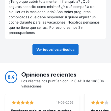
¿Tengo que cubrir totalmente mi franquicia? ¿Qué
seguros necesito como mínimo? ¿Y qué compañía de
alquiler es la más adecuada? Son todas preguntas
complicadas que debe responder si quiere alquilar un
coche durante para las vacaciones. Nosotros pensamos
que no tiene que ser así. Por eso, creamos Sin
preocupaciones
Ver todos los artículos
Opiniones recientes
8.4
Los clientes nos puntúan con un 8.4/10 de 108006
valoraciones
11-06-2026
Excelente web, muy clara, muchas
No nos faci