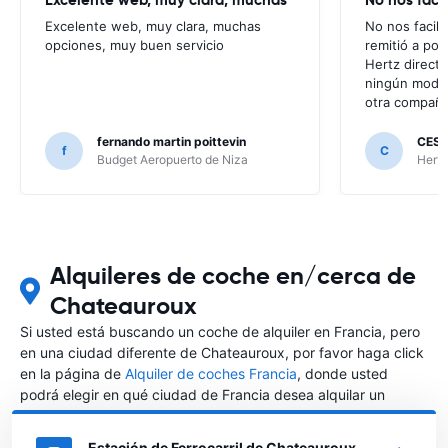
Excelente web, muy clara, muchas
No nos facili
opciones, muy buen servicio
remitió a po
Hertz direct
ningún modo 
otra compañí
fernando martin poittevin
CESA
f
C
Budget Aeropuerto de Niza
Hertz
Alquileres de coche en/cerca de
Chateauroux
Si usted está buscando un coche de alquiler en Francia, pero
en una ciudad diferente de Chateauroux, por favor haga click
en la página de
Alquiler de coches Francia
, donde usted
podrá elegir en qué ciudad de Francia desea alquilar un
coche.
Estación de Ferrocarril de Chateauroux