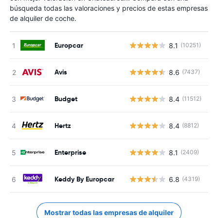
búsqueda todas las valoraciones y precios de estas empresas
de alquiler de coche.
Europcar
8.1
(10251)
N
Avis
8.6
(7437)
N
Budget
8.4
(11512)
N
Hertz
8.4
(8812)
N
Enterprise
8.1
(2409)
N
Keddy By Europcar
6.8
(4319)
N
Mostrar todas las empresas de alquiler