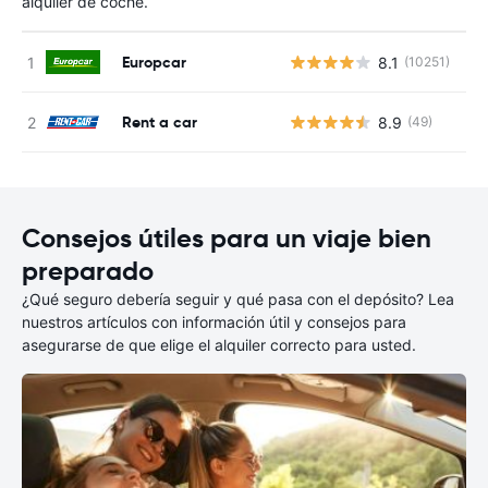
alquiler de coche.
Europcar
8.1
(10251)
N
Rent a car
8.9
(49)
N
Consejos útiles para un viaje bien
preparado
¿Qué seguro debería seguir y qué pasa con el depósito? Lea
nuestros artículos con información útil y consejos para
asegurarse de que elige el alquiler correcto para usted.