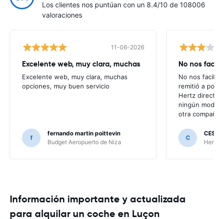
Los clientes nos puntúan con un 8.4/10 de 108006
valoraciones
11-06-2026
Excelente web, muy clara, muchas
No nos faci
Excelente web, muy clara, muchas
No nos facili
opciones, muy buen servicio
remitió a po
Hertz direct
ningún modo 
otra compañí
fernando martin poittevin
CESA
f
C
Budget Aeropuerto de Niza
Hertz
Información importante y actualizada
para alquilar un coche en Luçon