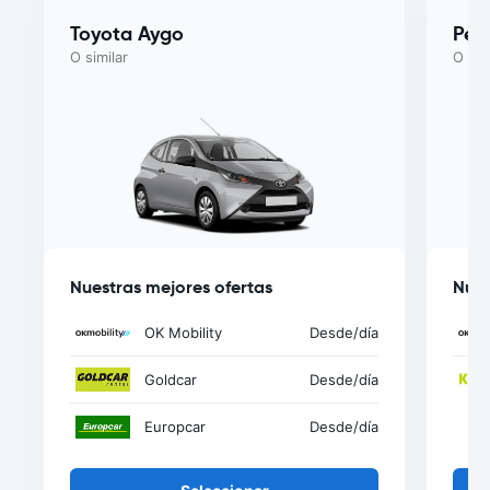
Toyota Aygo
Peu
O similar
O sim
Nuestras mejores ofertas
Nues
OK Mobility
Desde
/día
Goldcar
Desde
/día
Europcar
Desde
/día