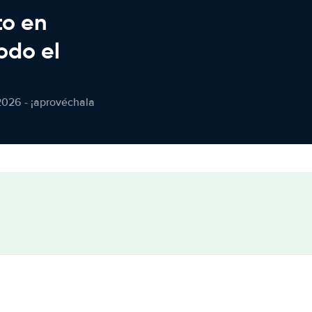
to en
odo el
2026 - ¡aprovéchala