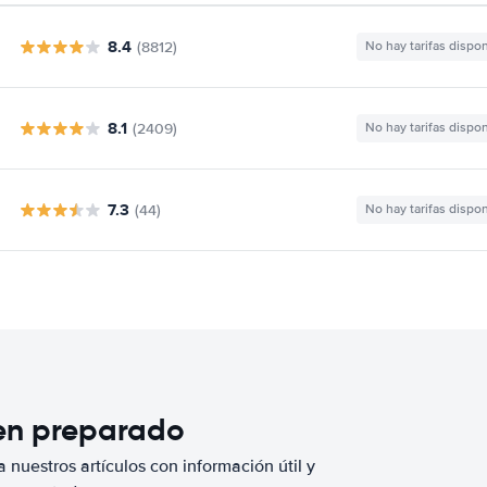
8.4
(8812)
No hay tarifas dispo
8.1
(2409)
No hay tarifas dispo
7.3
(44)
No hay tarifas dispo
ien preparado
 nuestros artículos con información útil y