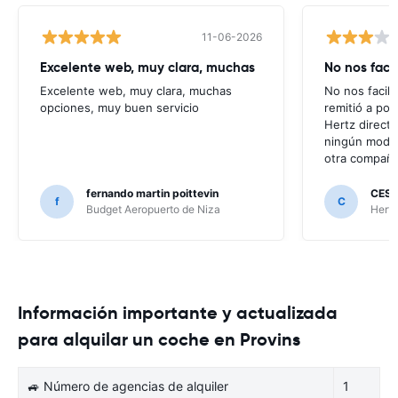
11-06-2026
Excelente web, muy clara, muchas
No nos faci
Excelente web, muy clara, muchas
No nos facili
opciones, muy buen servicio
remitió a po
Hertz direct
ningún modo 
otra compañí
fernando martin poittevin
CESA
f
C
Budget Aeropuerto de Niza
Hertz
Información importante y actualizada
para alquilar un coche en Provins
🚙 Número de agencias de alquiler
1