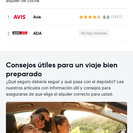
alquiler de coche.
Avis
8.6
(7437)
N
ADA
No hay reseñas
N
Consejos útiles para un viaje bien
preparado
¿Qué seguro debería seguir y qué pasa con el depósito? Lea
nuestros artículos con información útil y consejos para
asegurarse de que elige el alquiler correcto para usted.