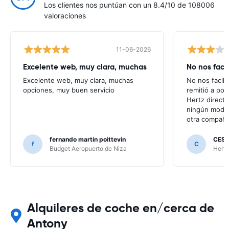
Los clientes nos puntúan con un 8.4/10 de 108006
valoraciones
11-06-2026
Excelente web, muy clara, muchas
No nos faci
Excelente web, muy clara, muchas
No nos facili
opciones, muy buen servicio
remitió a po
Hertz direct
ningún modo 
otra compañí
fernando martin poittevin
CESA
f
C
Budget Aeropuerto de Niza
Hertz
Alquileres de coche en/cerca de
Antony