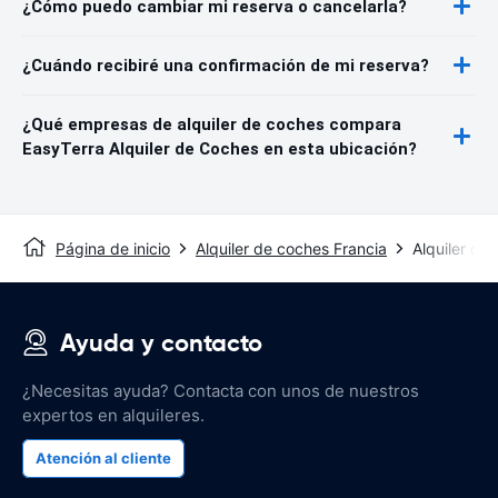
¿Cómo puedo cambiar mi reserva o cancelarla?
¿Cuándo recibiré una confirmación de mi reserva?
¿Qué empresas de alquiler de coches compara
EasyTerra Alquiler de Coches en esta ubicación?
Página de inicio
Alquiler de coches Francia
Alquiler de
Ayuda y contacto
¿Necesitas ayuda? Contacta con unos de nuestros
expertos en alquileres.
Atención al cliente