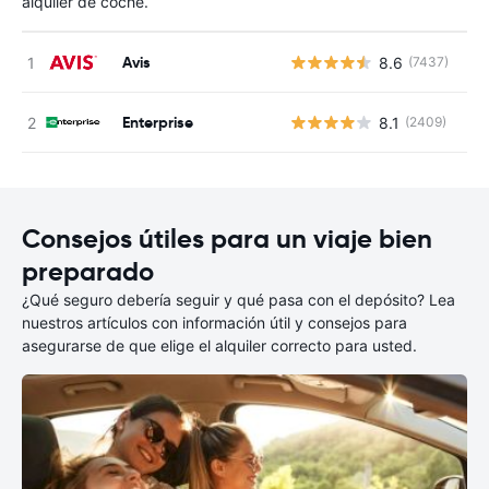
alquiler de coche.
Avis
8.6
(7437)
N
Enterprise
8.1
(2409)
N
Consejos útiles para un viaje bien
preparado
¿Qué seguro debería seguir y qué pasa con el depósito? Lea
nuestros artículos con información útil y consejos para
asegurarse de que elige el alquiler correcto para usted.