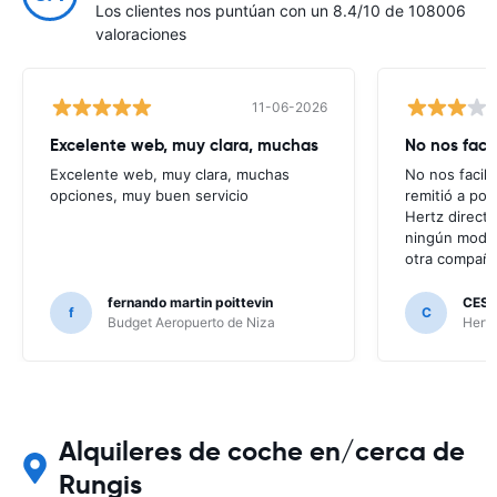
Los clientes nos puntúan con un 8.4/10 de 108006
valoraciones
11-06-2026
Excelente web, muy clara, muchas
No nos faci
Excelente web, muy clara, muchas
No nos facili
opciones, muy buen servicio
remitió a po
Hertz direct
ningún modo 
otra compañí
fernando martin poittevin
CESA
f
C
Budget Aeropuerto de Niza
Hertz
Alquileres de coche en/cerca de
Rungis