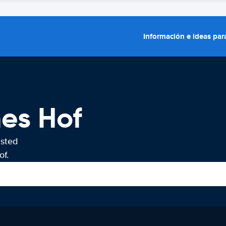
Información e ideas para
hes Hof
usted
of.