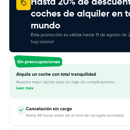
Hasta 20% de descuen
coches de alquiler en t
mundo
Esta promoción es válida hasta 11 de agosto de 
hoy mismo!
Sin preocupaciones
Alquila un coche con total tranquilidad
Nuestra mejor opción para un viaje sin complicaciones.
Leer más
Cancelación
sin cargo
Hasta 48 horas antes de la hora de recogida acordada