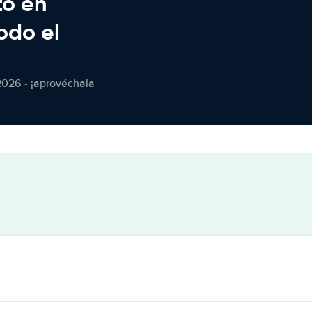
to en
odo el
2026 - ¡aprovéchala