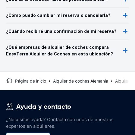
¿Cómo puedo cambiar mi reserva o cancelarla?
¿Cuándo recibiré una confirmación de mi reserva?
¿Qué empresas de alquiler de coches compara
EasyTerra Alquiler de Coches en esta ubicación?
Página de inicio
Alquiler de coches Alemania
Alquiler d
Ayuda y contacto
¿Necesitas ayuda? Contacta con unos de nuestros
expertos en alquileres.