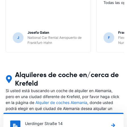
Todas las op
Josefa Galan
Franc
J
National Car Rental Aeropuerto de
F
Flex 
Frankfurt-Hahn
Nure
Alquileres de coche en/cerca de
Krefeld
Si usted está buscando un coche de alquiler en Alemania,
pero en una ciudad diferente de Krefeld, por favor haga click
en la página de
Alquiler de coches Alemania
, donde usted
podrá elegir en qué ciudad de Alemania desea alquilar un
coche.
Uerdinger Straße 14