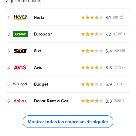
alquiler de coche.
Hertz
8.1
(8812)
N
Europcar
7.2
(10251)
N
Sixt
6.4
(4356)
N
Avis
8.3
(7437)
N
Budget
5.9
(11512)
N
Dollar Rent a Car
8.3
(5291)
N
Mostrar todas las empresas de alquiler