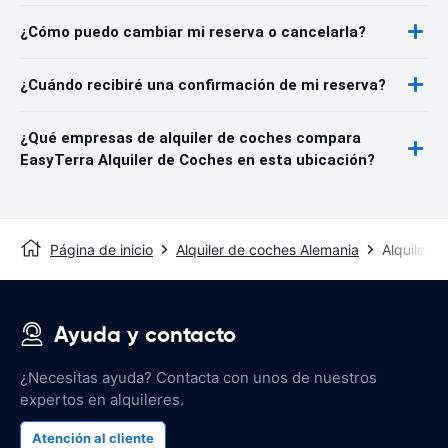
¿Cómo puedo cambiar mi reserva o cancelarla?
¿Cuándo recibiré una confirmación de mi reserva?
¿Qué empresas de alquiler de coches compara
EasyTerra Alquiler de Coches en esta ubicación?
Página de inicio
Alquiler de coches Alemania
Alquiler 
Ayuda y contacto
¿Necesitas ayuda? Contacta con unos de nuestros
expertos en alquileres.
Atención al cliente