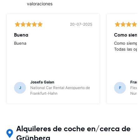
valoraciones
20-07-2025
Buena
Como siempr
Buena
Como siempre
Todas las op
Josefa Galan
Franc
J
National Car Rental Aeropuerto de
F
Flex 
Frankfurt-Hahn
Nure
Alquileres de coche en/cerca de
Grünberg