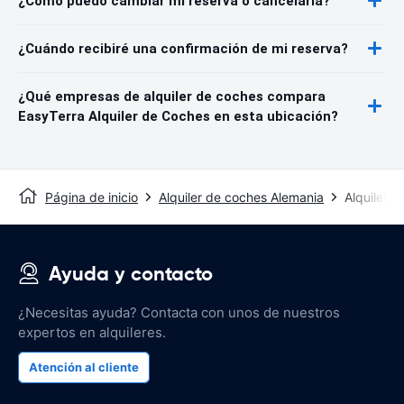
¿Cómo puedo cambiar mi reserva o cancelarla?
¿Cuándo recibiré una confirmación de mi reserva?
¿Qué empresas de alquiler de coches compara
EasyTerra Alquiler de Coches en esta ubicación?
Página de inicio
Alquiler de coches Alemania
Alquiler 
Ayuda y contacto
¿Necesitas ayuda? Contacta con unos de nuestros
expertos en alquileres.
Atención al cliente