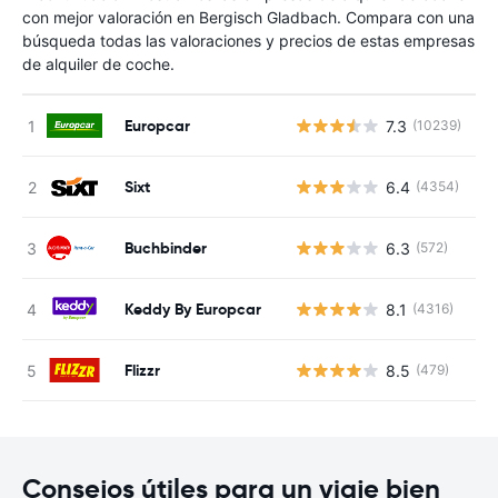
con mejor valoración en Bergisch Gladbach. Compara con una
búsqueda todas las valoraciones y precios de estas empresas
de alquiler de coche.
Europcar
7.3
(10239)
N
Sixt
6.4
(4354)
N
Buchbinder
6.3
(572)
N
Keddy By Europcar
8.1
(4316)
N
Flizzr
8.5
(479)
N
Consejos útiles para un viaje bien