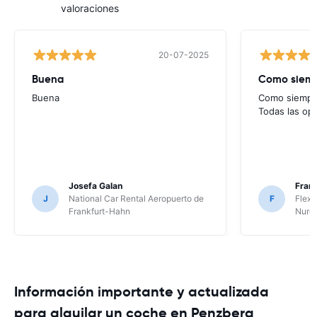
valoraciones
20-07-2025
Buena
Como siempr
Buena
Como siempre
Todas las op
Josefa Galan
Franc
J
National Car Rental Aeropuerto de
F
Flex 
Frankfurt-Hahn
Nure
Información importante y actualizada
para alquilar un coche en Penzberg