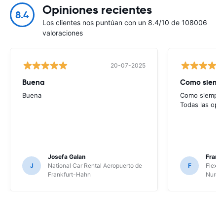
Opiniones recientes
8.4
Los clientes nos puntúan con un 8.4/10 de 108006
valoraciones
20-07-2025
Buena
Como siempr
Buena
Como siempre
Todas las op
Josefa Galan
Franc
J
National Car Rental Aeropuerto de
F
Flex 
Frankfurt-Hahn
Nure