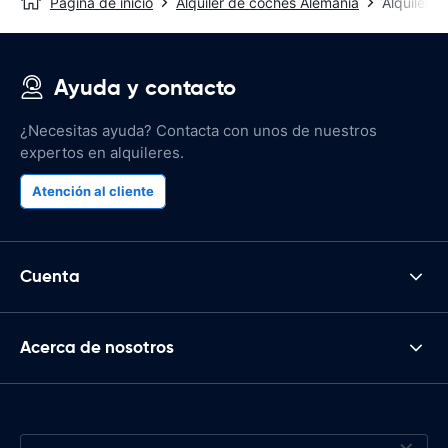
Página de inicio
Alquiler de coches Alemania
Alquiler 
Ayuda y contacto
¿Necesitas ayuda? Contacta con unos de nuestros
expertos en alquileres.
Atención al cliente
Cuenta
Acerca de nosotros