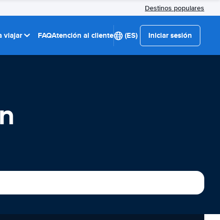
Destinos populares
 viajar
FAQ
Atención al cliente
(ES)
Iniciar sesión
en