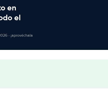
to en
odo el
2026 - ¡aprovéchala