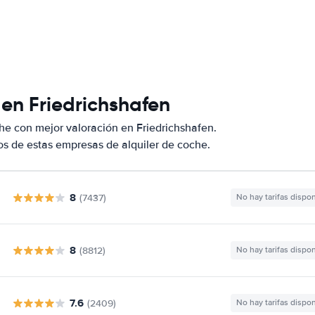
 en Friedrichshafen
he con mejor valoración en Friedrichshafen.
s de estas empresas de alquiler de coche.
8
(7437)
No hay tarifas dispo
8
(8812)
No hay tarifas dispo
7.6
(2409)
No hay tarifas dispo