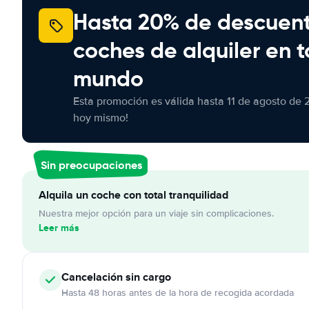
Hasta 20% de descuen
coches de alquiler en t
mundo
Esta promoción es válida hasta 11 de agosto de 
hoy mismo!
Sin preocupaciones
Alquila un coche con total tranquilidad
Nuestra mejor opción para un viaje sin complicaciones.
Leer más
Cancelación
sin cargo
Hasta 48 horas antes de la hora de recogida acordada