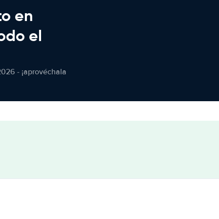
to en
odo el
2026 - ¡aprovéchala