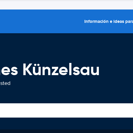
Información e ideas para
hes Künzelsau
usted