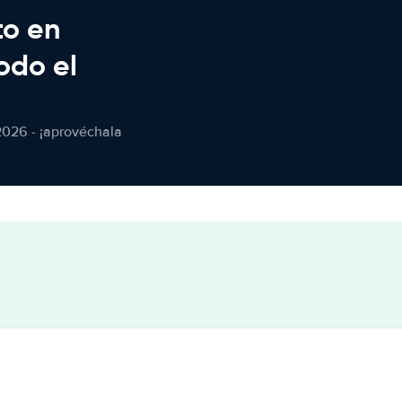
to en
odo el
2026 - ¡aprovéchala