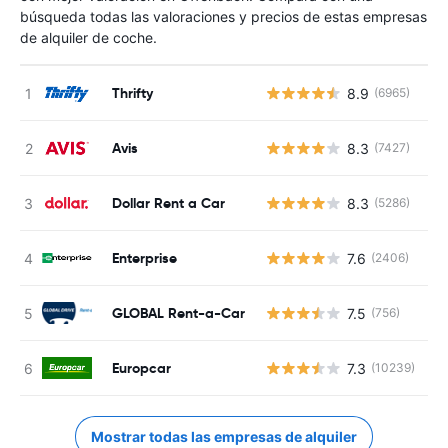
búsqueda todas las valoraciones y precios de estas empresas
de alquiler de coche.
Thrifty
8.9
(6965)
N
Avis
8.3
(7427)
N
Dollar Rent a Car
8.3
(5286)
N
Enterprise
7.6
(2406)
N
GLOBAL Rent-a-Car
7.5
(756)
N
Europcar
7.3
(10239)
N
Mostrar todas las empresas de alquiler