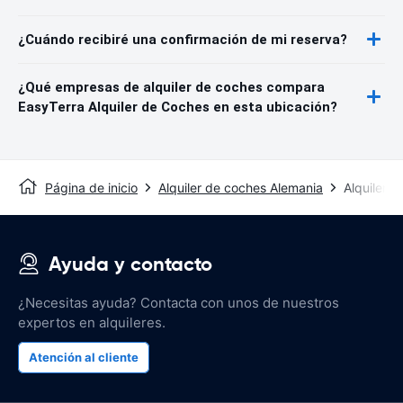
¿Cuándo recibiré una confirmación de mi reserva?
¿Qué empresas de alquiler de coches compara
EasyTerra Alquiler de Coches en esta ubicación?
Página de inicio
Alquiler de coches Alemania
Alquiler 
Ayuda y contacto
¿Necesitas ayuda? Contacta con unos de nuestros
expertos en alquileres.
Atención al cliente