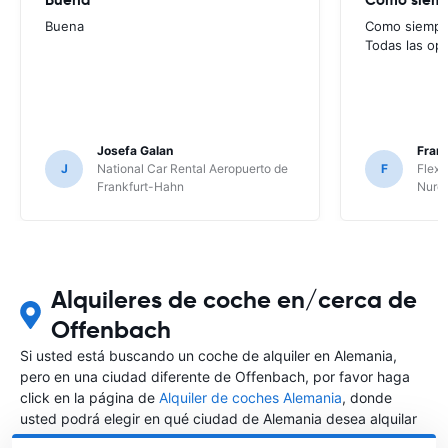
Buena
Como siempre
Todas las op
Josefa Galan
Franc
J
National Car Rental Aeropuerto de
F
Flex 
Frankfurt-Hahn
Nure
Alquileres de coche en/cerca de
Offenbach
Si usted está buscando un coche de alquiler en Alemania,
pero en una ciudad diferente de Offenbach, por favor haga
click en la página de
Alquiler de coches Alemania
, donde
usted podrá elegir en qué ciudad de Alemania desea alquilar
un coche.