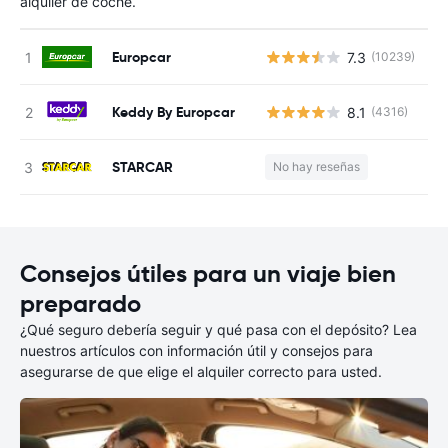
alquiler de coche.
Europcar
7.3
(10239)
N
Keddy By Europcar
8.1
(4316)
N
STARCAR
No hay reseñas
N
Consejos útiles para un viaje bien
preparado
¿Qué seguro debería seguir y qué pasa con el depósito? Lea
nuestros artículos con información útil y consejos para
asegurarse de que elige el alquiler correcto para usted.