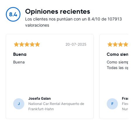
Opiniones recientes
8.4
Los clientes nos puntúan con un 8.4/10 de 107913
valoraciones
20-07-2025
Buena
Como siempr
Buena
Como siempre
Todas las op
Josefa Galan
Franc
J
National Car Rental Aeropuerto de
F
Flex 
Frankfurt-Hahn
Nure