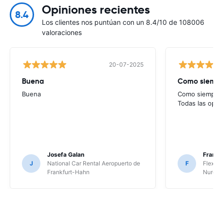
Opiniones recientes
8.4
Los clientes nos puntúan con un 8.4/10 de 108006
valoraciones
20-07-2025
Buena
Como siempr
Buena
Como siempre
Todas las op
Josefa Galan
Franc
J
National Car Rental Aeropuerto de
F
Flex 
Frankfurt-Hahn
Nure