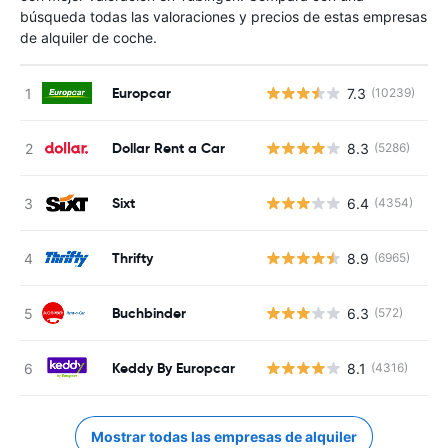
búsqueda todas las valoraciones y precios de estas empresas
de alquiler de coche.
Europcar
7.3
(10239)
N
Dollar Rent a Car
8.3
(5286)
N
Sixt
6.4
(4354)
N
Thrifty
8.9
(6965)
N
Buchbinder
6.3
(572)
N
Keddy By Europcar
8.1
(4316)
N
Mostrar todas las empresas de alquiler