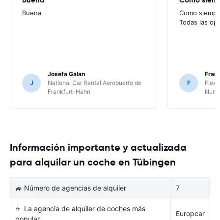
Buena
Como siempre
Todas las op
Josefa Galan
Franc
J
National Car Rental Aeropuerto de
F
Flex 
Frankfurt-Hahn
Nure
Información importante y actualizada
para alquilar un coche en Tübingen
🚙 Número de agencias de alquiler
7
⭐ La agencia de alquiler de coches más
Europcar
popular