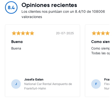
Opiniones recientes
8.4
Los clientes nos puntúan con un 8.4/10 de 108006
valoraciones
20-07-2025
Buena
Como siempr
Buena
Como siempre
Todas las op
Josefa Galan
Franc
J
National Car Rental Aeropuerto de
F
Flex 
Frankfurt-Hahn
Nure