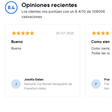
Opiniones recientes
8.4
Los clientes nos puntúan con un 8.4/10 de 108006
valoraciones
20-07-2025
Buena
Como siempr
Buena
Como siempre
Todas las op
Josefa Galan
Franc
J
National Car Rental Aeropuerto de
F
Flex 
Frankfurt-Hahn
Nure