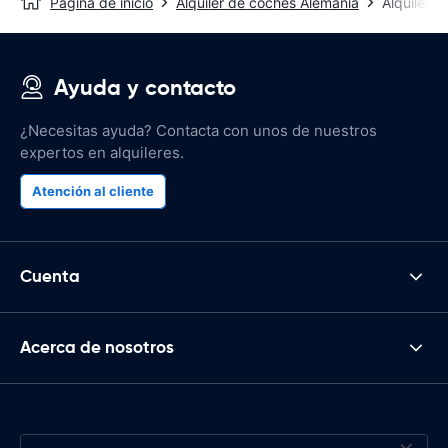
Página de inicio
Alquiler de coches Alemania
Alquiler 
Ayuda y contacto
¿Necesitas ayuda? Contacta con unos de nuestros
expertos en alquileres.
Atención al cliente
Cuenta
Acerca de nosotros